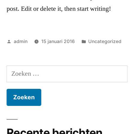
post. Edit or delete it, then start writing!
Geplaatst
Geplaatst
admin
15 januari 2016
Uncategorized
door
in
Zoeken
naar:
Recente berichten